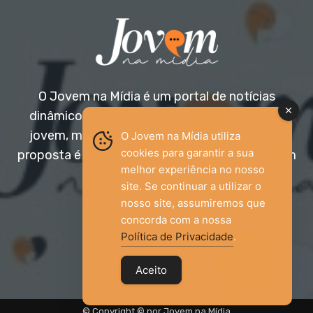
O Jovem na Mídia é um portal de notícias
dinâmico e acessível, voltado para o público
jovem, mas aberto a todas as idades. Nossa
O Jovem na Mídia utiliza
cookies para garantir a sua
proposta é trazer informação relevante com um
melhor experiência no nosso
olhar diferenciado.
site. Se continuar a utilizar o
nosso site, assumiremos que
Entre em contato:
jovemnamidia2017@gmail.com
concorda com a nossa
Política de Privacidade
.
Aceito
© Copyright © por Jovem na Mídia