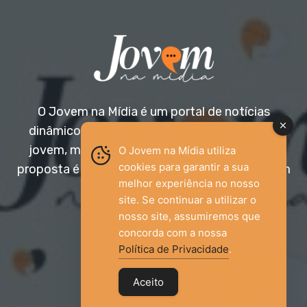
O Jovem na Mídia é um portal de notícias
dinâmico e acessível, voltado para o público
jovem, mas aberto a todas as idades. Nossa
O Jovem na Mídia utiliza
cookies para garantir a sua
proposta é trazer informação relevante com um
melhor experiência no nosso
olhar diferenciado.
site. Se continuar a utilizar o
nosso site, assumiremos que
Entre em contato:
jovemnamidia2017@gmail.com
concorda com a nossa
Política de Privacidade
.
Aceito