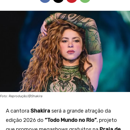
Foto: Reprodução/@Shakira
A cantora
Shakira
será a grande atração da
edição 2026 do
“Todo Mundo no Rio”
, projeto
que promove megashows gratuitos na
Praia de