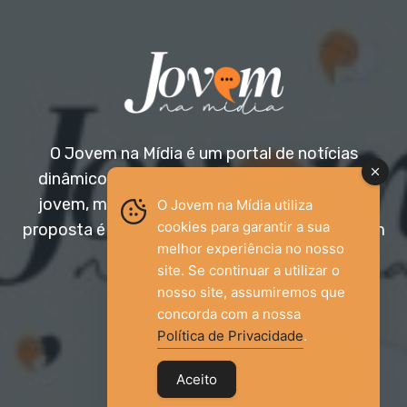
O Jovem na Mídia é um portal de notícias
dinâmico e acessível, voltado para o público
jovem, mas aberto a todas as idades. Nossa
O Jovem na Mídia utiliza
cookies para garantir a sua
proposta é trazer informação relevante com um
melhor experiência no nosso
olhar diferenciado.
site. Se continuar a utilizar o
nosso site, assumiremos que
Entre em contato:
jovemnamidia2017@gmail.com
concorda com a nossa
Política de Privacidade
.
Aceito