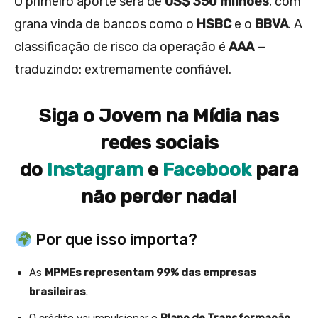
O primeiro aporte será de
US$ 350 milhões
, com
grana vinda de bancos como o
HSBC
e o
BBVA
. A
classificação de risco da operação é
AAA
—
traduzindo: extremamente confiável.
Siga o Jovem na Mídia nas
redes sociais
do
Instagram
e
Facebook
para
não perder nada!
Por que isso importa?
As
MPMEs representam 99% das empresas
brasileiras
.