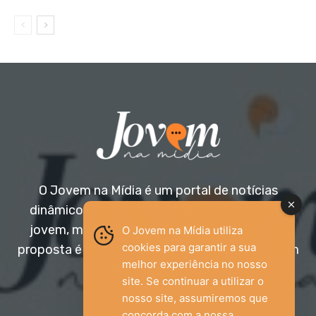
O Jovem na Mídia é um portal de notícias
dinâmico e acessível, voltado para o público
jovem, mas aberto a todas as idades. Nossa
O Jovem na Mídia utiliza
cookies para garantir a sua
proposta é trazer informação relevante com um
melhor experiência no nosso
olhar diferenciado.
site. Se continuar a utilizar o
nosso site, assumiremos que
Entre em contato:
jovemnamidia2017@gmail.com
concorda com a nossa