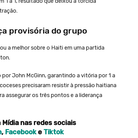
1 a 1, resultado que deixou a torcida
tração.
a provisória do grupo
vou a melhor sobre o Haiti em uma partida
ton.
por John McGinn, garantindo a vitória por 1 a
scoceses precisaram resistir à pressão haitiana
 assegurar os três pontos e a liderança
 Mídia nas redes sociais
m
,
Facebook
e
Tiktok