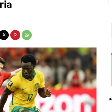
ria
P