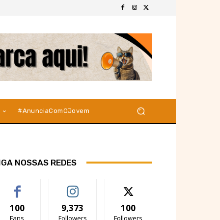
#AnunciaComOJovem
IGA NOSSAS REDES
100
9,373
100
Fans
Followers
Followers