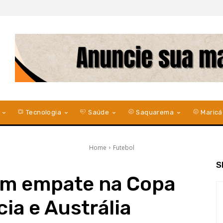
Tecnologia
Saúde
Saquarema
Maricá
Home
Futebol
S
com empate na Copa
ia e Austrália