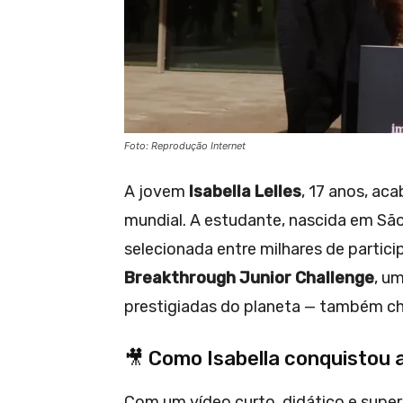
Foto: Reprodução Internet
A jovem
Isabella Lelles
, 17 anos, ac
mundial. A estudante, nascida em São
selecionada entre milhares de partici
Breakthrough Junior Challenge
, u
prestigiadas do planeta — também 
🎥 Como Isabella conquistou a
Com um vídeo curto, didático e supercr