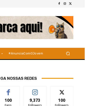
#AnunciaComOJovem
IGA NOSSAS REDES
100
9,373
100
Fans
Followers
Followers