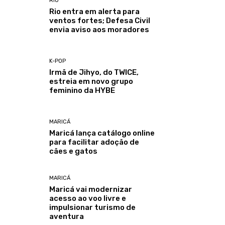
RIO
Rio entra em alerta para
ventos fortes; Defesa Civil
envia aviso aos moradores
K-POP
Irmã de Jihyo, do TWICE,
estreia em novo grupo
feminino da HYBE
MARICÁ
Maricá lança catálogo online
para facilitar adoção de
cães e gatos
MARICÁ
Maricá vai modernizar
acesso ao voo livre e
impulsionar turismo de
aventura