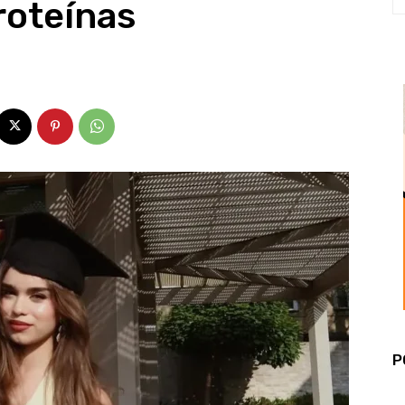
roteínas
P