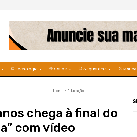
Tecnologia
Saúde
Saquarema
Maricá
Home
Educação
S
 anos chega à final do
ia” com vídeo