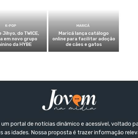
K-POP
MARICÁ
e Jihyo, do TWICE,
Maricá lança catálogo
ia em novo grupo
online para facilitar adoção
inino da HYBE
de cães e gatos
um portal de notícias dinâmico e acessível, voltado p
s as idades. Nossa proposta é trazer informação rele