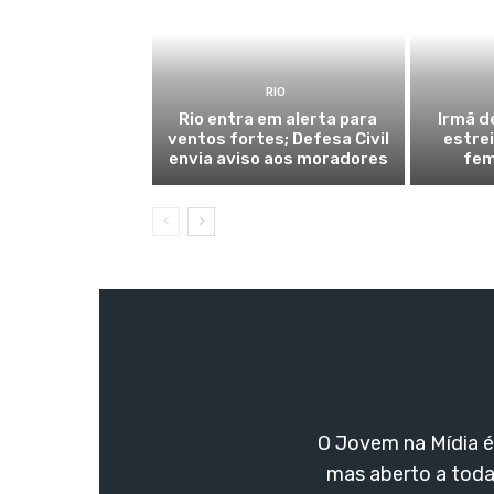
RIO
Rio entra em alerta para
Irmã d
ventos fortes; Defesa Civil
estre
envia aviso aos moradores
fem
O Jovem na Mídia é 
mas aberto a toda