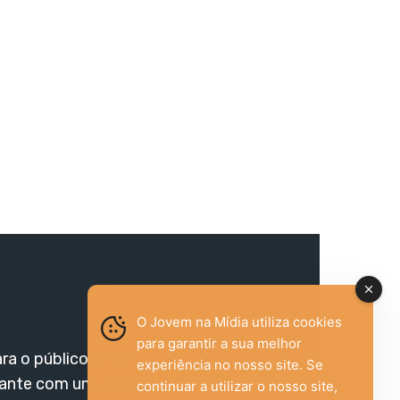
O Jovem na Mídia utiliza cookies
para garantir a sua melhor
ara o público jovem,
experiência no nosso site. Se
vante com um olhar
continuar a utilizar o nosso site,