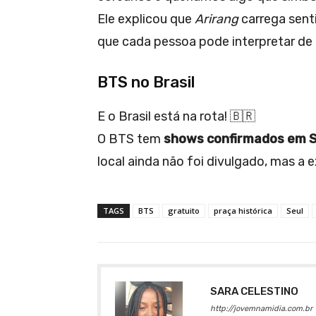
Ele explicou que
Arirang
carrega sen
que cada pessoa pode interpretar de 
BTS no Brasil
E o Brasil está na rota! 🇧🇷
O BTS tem
shows confirmados em S
local ainda não foi divulgado, mas a 
TAGS
BTS
gratuito
praça histórica
Seul
SARA CELESTINO
http://jovemnamidia.com.br