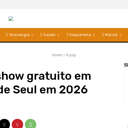
Tecnologia
Saúde
Saquarema
Maricá
Home
K-pop
S
show gratuito em
 de Seul em 2026