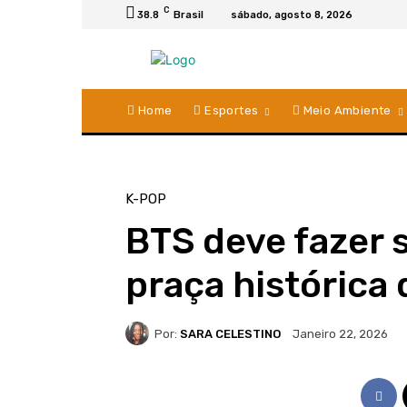
C
38.8
Brasil
sábado, agosto 8, 2026
Home
Esportes
Meio Ambiente
K-POP
BTS deve fazer 
praça histórica
Por:
SARA CELESTINO
Janeiro 22, 2026