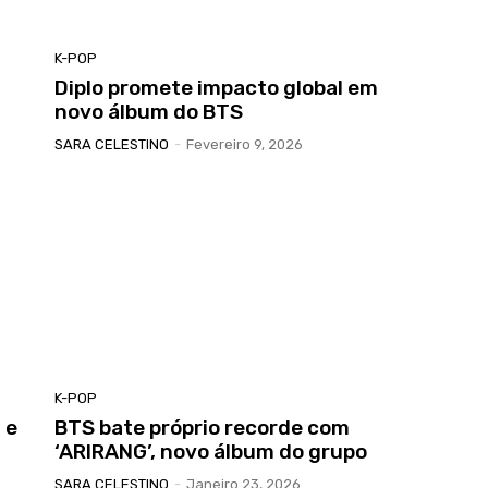
K-POP
Diplo promete impacto global em
novo álbum do BTS
SARA CELESTINO
-
Fevereiro 9, 2026
K-POP
 e
BTS bate próprio recorde com
‘ARIRANG’, novo álbum do grupo
SARA CELESTINO
-
Janeiro 23, 2026