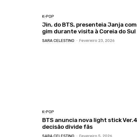
K-POP
Jin, do BTS, presenteia Janja com
gim durante visita à Coreia do Sul
SARA CELESTINO
-
Fevereiro 23, 2026
K-POP
BTS anuncia nova light stick Ver.4
decisão divide fãs
SARA CELESTINO
-
Fevereiro 5, 2026