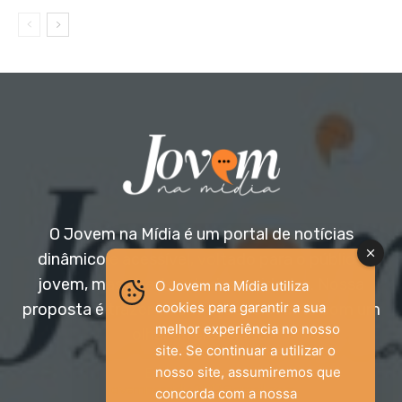
O Jovem na Mídia é um portal de notícias
dinâmico e acessível, voltado para o público
jovem, mas aberto a todas as idades. Nossa
O Jovem na Mídia utiliza
cookies para garantir a sua
proposta é trazer informação relevante com um
melhor experiência no nosso
olhar diferenciado.
site. Se continuar a utilizar o
nosso site, assumiremos que
Entre em contato:
jovemnamidia2017@gmail.com
concorda com a nossa