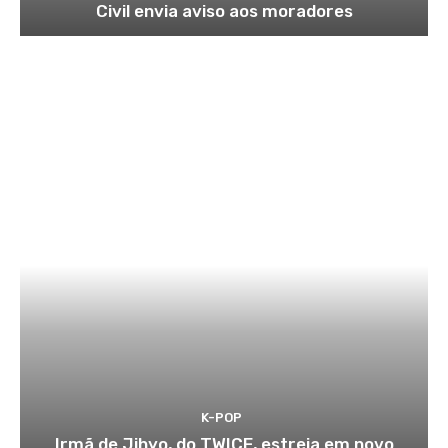
Civil envia aviso aos moradores
K-POP
Irmã de Jihyo, do TWICE, estreia em novo