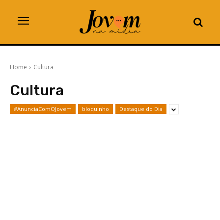
Home
Cultura
Cultura
#AnunciaComOJovem
bloquinho
Destaque do Dia