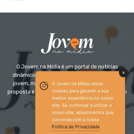
O Jovem na Mídia é um portal de notícias
dinâmico e acessível, voltado para o público
jovem, mas aberto a todas as idades. Nossa
O Jovem na Mídia utiliza
cookies para garantir a sua
proposta é trazer informação relevante com um
melhor experiência no nosso
olhar diferenciado.
site. Se continuar a utilizar o
nosso site, assumiremos que
Entre em contato:
jovemnamidia2017@gmail.com
concorda com a nossa
Política de Privacidade
.