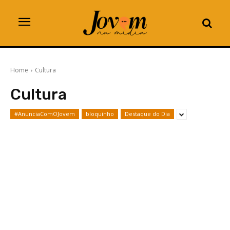
Home
Cultura
Cultura
#AnunciaComOJovem
bloquinho
Destaque do Dia