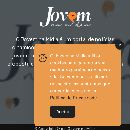
O Jovem na Mídia é um portal de notícias
dinâmico e acessível, voltado para o público
jovem, mas aberto a todas as idades. Nossa
O Jovem na Mídia utiliza
cookies para garantir a sua
proposta é trazer informação relevante com um
melhor experiência no nosso
olhar diferenciado.
site. Se continuar a utilizar o
nosso site, assumiremos que
Entre em contato:
jovemnamidia2017@gmail.com
concorda com a nossa
Política de Privacidade
.
Aceito
© Copyright © por Jovem na Mídia