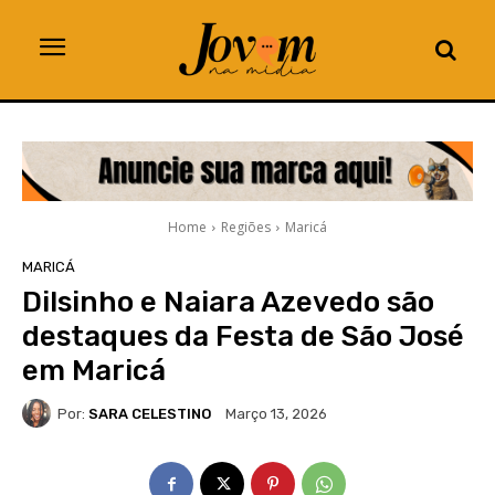
Home
Regiões
Maricá
MARICÁ
Dilsinho e Naiara Azevedo são
destaques da Festa de São José
em Maricá
Por:
SARA CELESTINO
Março 13, 2026