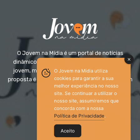
O Jovem na Mídia é um portal de notícias
dinâmico e acessível, voltado para o público
jovem, mas aberto a todas as idades. Nossa
O Jovem na Mídia utiliza
cookies para garantir a sua
proposta é trazer informação relevante com um
melhor experiência no nosso
olhar diferenciado.
site. Se continuar a utilizar o
nosso site, assumiremos que
Entre em contato:
jovemnamidia2017@gmail.com
concorda com a nossa
Política de Privacidade
.
Aceito