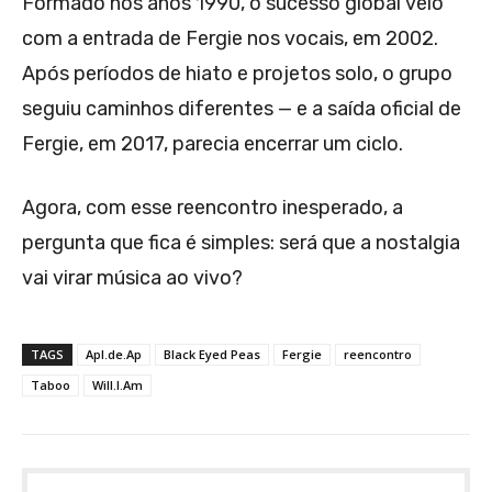
Formado nos anos 1990, o sucesso global veio
com a entrada de Fergie nos vocais, em 2002.
Após períodos de hiato e projetos solo, o grupo
seguiu caminhos diferentes — e a saída oficial de
Fergie, em 2017, parecia encerrar um ciclo.
Agora, com esse reencontro inesperado, a
pergunta que fica é simples: será que a nostalgia
vai virar música ao vivo?
TAGS
Apl.de.Ap
Black Eyed Peas
Fergie
reencontro
Taboo
Will.I.Am