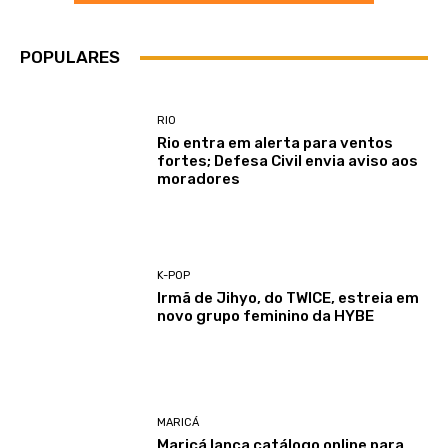
POPULARES
RIO
Rio entra em alerta para ventos
fortes; Defesa Civil envia aviso aos
moradores
K-POP
Irmã de Jihyo, do TWICE, estreia em
novo grupo feminino da HYBE
MARICÁ
Maricá lança catálogo online para