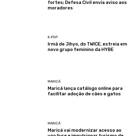
fortes; Defesa Civil envia aviso aos
moradores
K-POP
Irmã de Jihyo, do TWICE, estreia em
novo grupo feminino da HYBE
MARICÁ
Maricá lança catálogo online para
facilitar adoção de cães e gatos
MARICÁ
Maricá vai modernizar acesso ao
voo livre e impulsionar turismo de