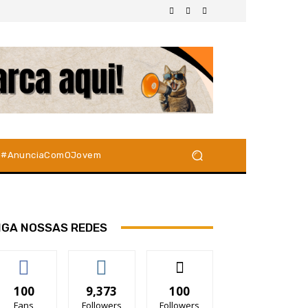
#AnunciaComOJovem
IGA NOSSAS REDES
100
9,373
100
Fans
Followers
Followers