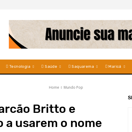
Tecnologia
Saúde
Saquarema
Maricá
Home
Mundo Pop
S
arcão Britto e
o a usarem o nome