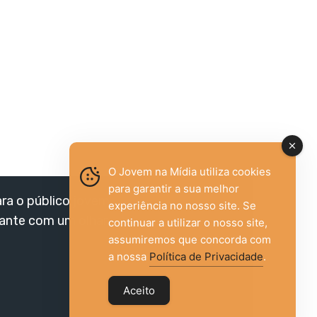
O Jovem na Mídia utiliza cookies
para garantir a sua melhor
ara o público jovem,
experiência no nosso site. Se
vante com um olhar
continuar a utilizar o nosso site,
assumiremos que concorda com
a nossa
Política de Privacidade
.
Aceito