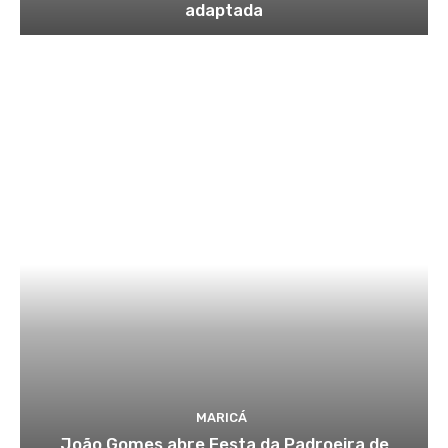
adaptada
MARICÁ
João Gomes abre Festa da Padroeira de