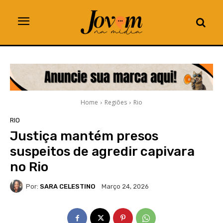
Home
Regiões
Rio
RIO
Justiça mantém presos
suspeitos de agredir capivara
no Rio
Por:
SARA CELESTINO
Março 24, 2026