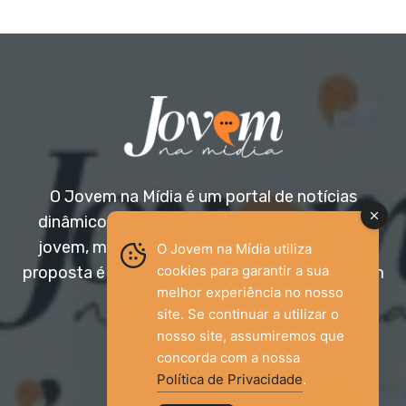
O Jovem na Mídia é um portal de notícias
dinâmico e acessível, voltado para o público
jovem, mas aberto a todas as idades. Nossa
O Jovem na Mídia utiliza
cookies para garantir a sua
proposta é trazer informação relevante com um
melhor experiência no nosso
olhar diferenciado.
site. Se continuar a utilizar o
nosso site, assumiremos que
Entre em contato:
jovemnamidia2017@gmail.com
concorda com a nossa
Política de Privacidade
.