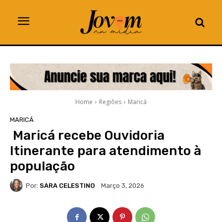
Home
Regiões
Maricá
MARICÁ
Maricá recebe Ouvidoria
Itinerante para atendimento à
população
Por:
SARA CELESTINO
Março 3, 2026