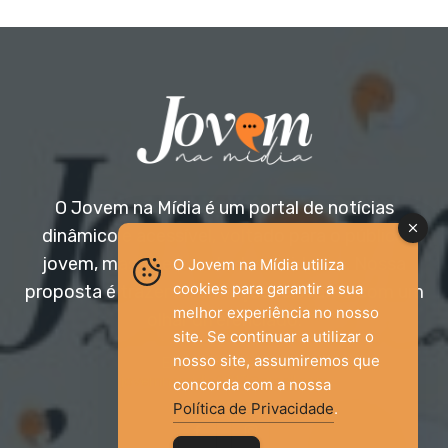
O Jovem na Mídia é um portal de notícias
dinâmico e acessível, voltado para o público
jovem, mas aberto a todas as idades. Nossa
O Jovem na Mídia utiliza
cookies para garantir a sua
proposta é trazer informação relevante com um
melhor experiência no nosso
olhar diferenciado.
site. Se continuar a utilizar o
nosso site, assumiremos que
Entre em contato:
jovemnamidia2017@gmail.com
concorda com a nossa
Política de Privacidade
.