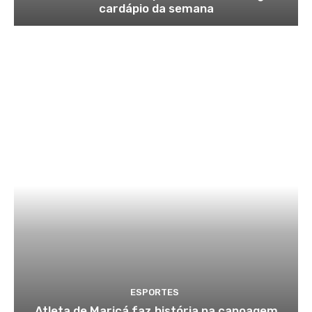
cardápio da semana
ESPORTES
Atleta de Maricá faz história na canoagem