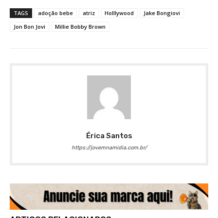
TAGS
adoção bebe
atriz
Holllywood
Jake Bongiovi
Jon Bon Jovi
Millie Bobby Brown
Érica Santos
https://jovemnamidia.com.br/