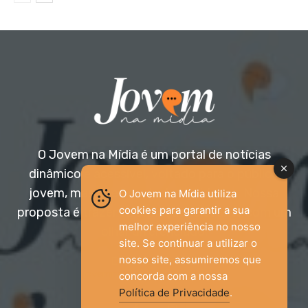
O Jovem na Mídia é um portal de notícias
dinâmico e acessível, voltado para o público
jovem, mas aberto a todas as idades. Nossa
O Jovem na Mídia utiliza
cookies para garantir a sua
proposta é trazer informação relevante com um
melhor experiência no nosso
olhar diferenciado.
site. Se continuar a utilizar o
nosso site, assumiremos que
Entre em contato:
jovemnamidia2017@gmail.com
concorda com a nossa
Política de Privacidade
.