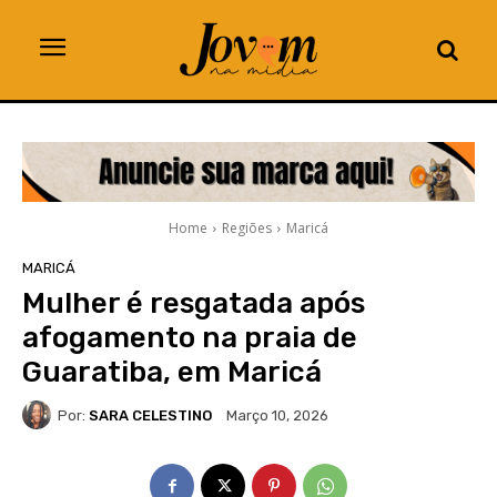
Home
Regiões
Maricá
MARICÁ
Mulher é resgatada após
afogamento na praia de
Guaratiba, em Maricá
Por:
SARA CELESTINO
Março 10, 2026