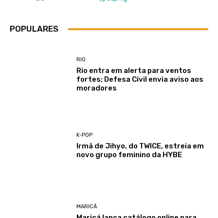
POPULARES
RIO
Rio entra em alerta para ventos
fortes; Defesa Civil envia aviso aos
moradores
K-POP
Irmã de Jihyo, do TWICE, estreia em
novo grupo feminino da HYBE
MARICÁ
Maricá lança catálogo online para