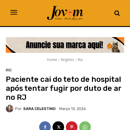
Home
Regiões
Rio
RIO
Paciente cai do teto de hospital
após tentar fugir por duto de ar
no RJ
Por:
SARA CELESTINO
Março 13, 2026