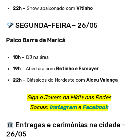
22h
– Show apaixonado com
Vitinho
SEGUNDA-FEIRA – 26/05
Palco Barra de Maricá
18h
– DJ na área
19h
– Abertura com
Betinho e Esmayer
22h
– Clássicos do Nordeste com
Alceu Valença
Siga o Jovem na Mídia nas Redes
Socias:
Instagram
e
Facebook
Entregas e cerimônias na cidade –
26/05