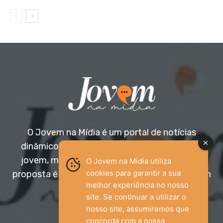
O Jovem na Mídia é um portal de notícias
dinâmico e acessível, voltado para o público
jovem, mas aberto a todas as idades. Nossa
O Jovem na Mídia utiliza
cookies para garantir a sua
proposta é trazer informação relevante com um
melhor experiência no nosso
olhar diferenciado.
site. Se continuar a utilizar o
nosso site, assumiremos que
Entre em contato:
jovemnamidia2017@gmail.com
concorda com a nossa