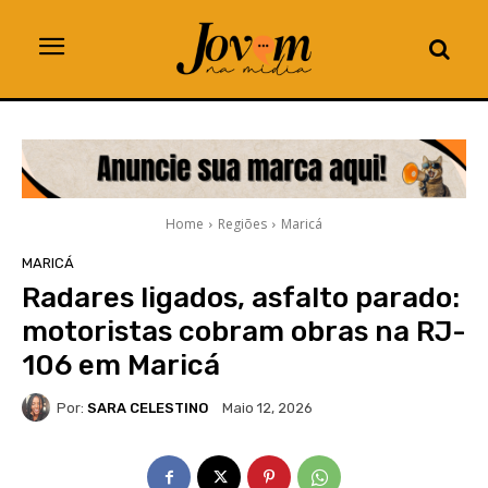
Home
Regiões
Maricá
MARICÁ
Radares ligados, asfalto parado:
motoristas cobram obras na RJ-
106 em Maricá
Por:
SARA CELESTINO
Maio 12, 2026