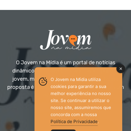
O Jovem na Mídia é um portal de notícias
dinâmico e acessível, voltado para o público
jovem, mas aberto a todas as idades. Nossa
O Jovem na Mídia utiliza
cookies para garantir a sua
proposta é trazer informação relevante com um
melhor experiência no nosso
olhar diferenciado.
site. Se continuar a utilizar o
nosso site, assumiremos que
Entre em contato:
jovemnamidia2017@gmail.com
concorda com a nossa
Política de Privacidade
.