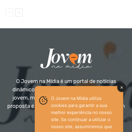
O Jovem na Mídia é um portal de notícias
dinâmico e acessível, voltado para o público
jovem, mas aberto a todas as idades. Nossa
O Jovem na Mídia utiliza
cookies para garantir a sua
proposta é trazer informação relevante com um
melhor experiência no nosso
olhar diferenciado.
site. Se continuar a utilizar o
nosso site, assumiremos que
Entre em contato: