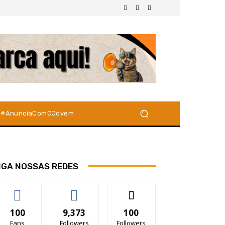
#AnunciaComOJovem
IGA NOSSAS REDES
100
9,373
100
Fans
Followers
Followers