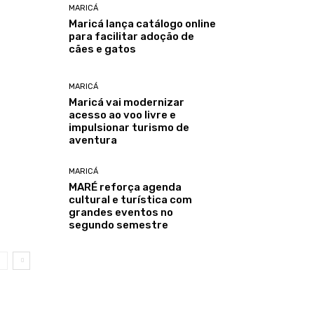
MARICÁ
Maricá lança catálogo online
para facilitar adoção de
cães e gatos
MARICÁ
Maricá vai modernizar
acesso ao voo livre e
impulsionar turismo de
aventura
MARICÁ
MARÉ reforça agenda
cultural e turística com
grandes eventos no
segundo semestre