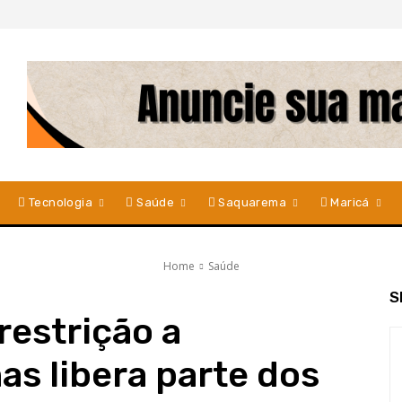
Tecnologia
Saúde
Saquarema
Maricá
Home
Saúde
S
estrição a
as libera parte dos