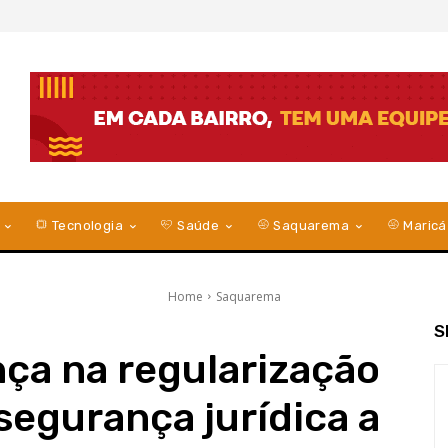
Tecnologia
Saúde
Saquarema
Maricá
Home
Saquarema
S
ça na regularização
 segurança jurídica a