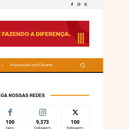
#AnunciaComOJovem
IGA NOSSAS REDES
100
9,373
100
Fans
Followers
Followers