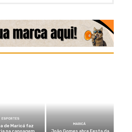
ESPORTES
MARICÁ
a de Maricá faz
ria na canoagem
João Gomes abre Festa da