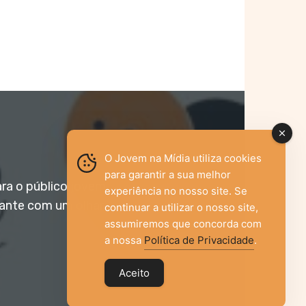
O Jovem na Mídia utiliza cookies
para garantir a sua melhor
ara o público jovem,
experiência no nosso site. Se
vante com um olhar
continuar a utilizar o nosso site,
assumiremos que concorda com
a nossa
Política de Privacidade
.
Aceito