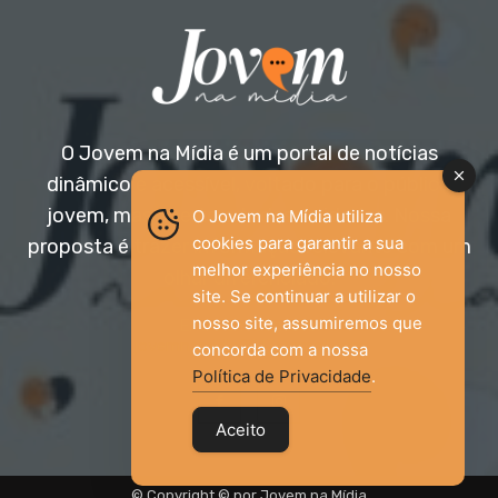
O Jovem na Mídia é um portal de notícias
dinâmico e acessível, voltado para o público
jovem, mas aberto a todas as idades. Nossa
O Jovem na Mídia utiliza
cookies para garantir a sua
proposta é trazer informação relevante com um
melhor experiência no nosso
olhar diferenciado.
site. Se continuar a utilizar o
nosso site, assumiremos que
Entre em contato:
jovemnamidia2017@gmail.com
concorda com a nossa
Política de Privacidade
.
Aceito
© Copyright © por Jovem na Mídia