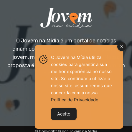
O Jovem na Mídia é um portal de notícias
dinâmico e acessível, voltado para o público
jovem, mas aberto a todas as idades. Nossa
O Jovem na Mídia utiliza
cookies para garantir a sua
proposta é trazer informação relevante com um
melhor experiência no nosso
olhar diferenciado.
site. Se continuar a utilizar o
nosso site, assumiremos que
Entre em contato:
jovemnamidia2017@gmail.com
concorda com a nossa
Política de Privacidade
.
Aceito
© Copyright © por Jovem na Mídia