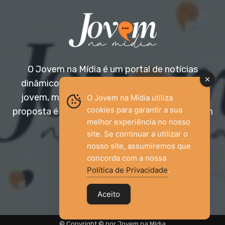
O Jovem na Mídia é um portal de notícias
dinâmico e acessível, voltado para o público
jovem, mas aberto a todas as idades. Nossa
O Jovem na Mídia utiliza
cookies para garantir a sua
proposta é trazer informação relevante com um
melhor experiência no nosso
olhar diferenciado.
site. Se continuar a utilizar o
nosso site, assumiremos que
Entre em contato:
jovemnamidia2017@gmail.com
concorda com a nossa
Política de Privacidade
.
Aceito
© Copyright © por Jovem na Mídia