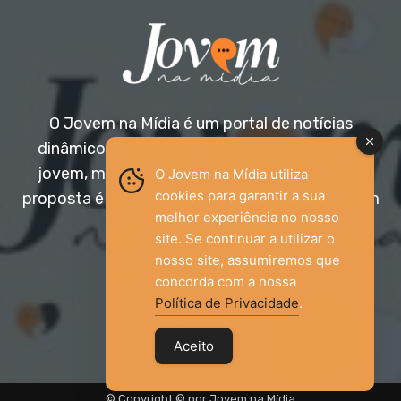
O Jovem na Mídia é um portal de notícias
dinâmico e acessível, voltado para o público
jovem, mas aberto a todas as idades. Nossa
O Jovem na Mídia utiliza
cookies para garantir a sua
proposta é trazer informação relevante com um
melhor experiência no nosso
olhar diferenciado.
site. Se continuar a utilizar o
nosso site, assumiremos que
Entre em contato:
jovemnamidia2017@gmail.com
concorda com a nossa
Política de Privacidade
.
Aceito
© Copyright © por Jovem na Mídia