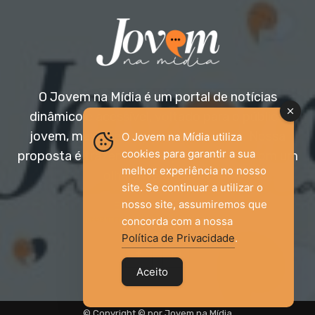
O Jovem na Mídia é um portal de notícias
dinâmico e acessível, voltado para o público
jovem, mas aberto a todas as idades. Nossa
O Jovem na Mídia utiliza
cookies para garantir a sua
proposta é trazer informação relevante com um
melhor experiência no nosso
olhar diferenciado.
site. Se continuar a utilizar o
nosso site, assumiremos que
Entre em contato:
jovemnamidia2017@gmail.com
concorda com a nossa
Política de Privacidade
.
Aceito
© Copyright © por Jovem na Mídia