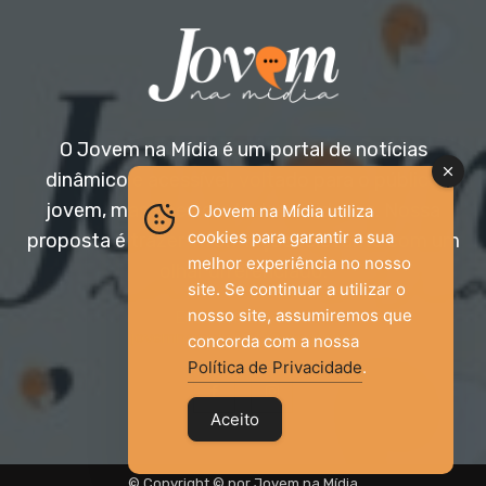
O Jovem na Mídia é um portal de notícias
dinâmico e acessível, voltado para o público
jovem, mas aberto a todas as idades. Nossa
O Jovem na Mídia utiliza
cookies para garantir a sua
proposta é trazer informação relevante com um
melhor experiência no nosso
olhar diferenciado.
site. Se continuar a utilizar o
nosso site, assumiremos que
Entre em contato:
jovemnamidia2017@gmail.com
concorda com a nossa
Política de Privacidade
.
Aceito
© Copyright © por Jovem na Mídia