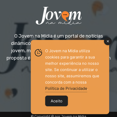
O Jovem na Mídia é um portal de notícias
dinâmico e acessível, voltado para o público
jovem, mas aberto a todas as idades. Nossa
O Jovem na Mídia utiliza
cookies para garantir a sua
proposta é trazer informação relevante com um
melhor experiência no nosso
olhar diferenciado.
site. Se continuar a utilizar o
nosso site, assumiremos que
Entre em contato:
jovemnamidia2017@gmail.com
concorda com a nossa
Política de Privacidade
.
Aceito
© Copyright © por Jovem na Mídia