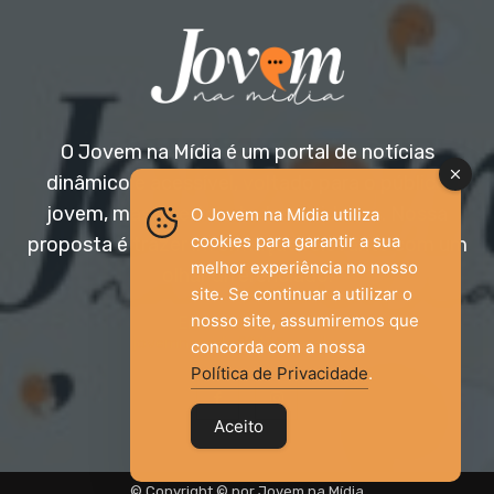
O Jovem na Mídia é um portal de notícias
dinâmico e acessível, voltado para o público
jovem, mas aberto a todas as idades. Nossa
O Jovem na Mídia utiliza
cookies para garantir a sua
proposta é trazer informação relevante com um
melhor experiência no nosso
olhar diferenciado.
site. Se continuar a utilizar o
nosso site, assumiremos que
Entre em contato:
jovemnamidia2017@gmail.com
concorda com a nossa
Política de Privacidade
.
Aceito
© Copyright © por Jovem na Mídia