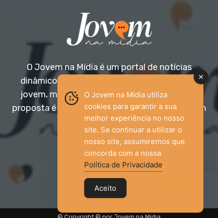
O Jovem na Mídia é um portal de notícias
dinâmico e acessível, voltado para o público
jovem, mas aberto a todas as idades. Nossa
O Jovem na Mídia utiliza
cookies para garantir a sua
proposta é trazer informação relevante com um
melhor experiência no nosso
olhar diferenciado.
site. Se continuar a utilizar o
nosso site, assumiremos que
Entre em contato:
jovemnamidia2017@gmail.com
concorda com a nossa
Política de Privacidade
.
Aceito
© Copyright © por Jovem na Mídia