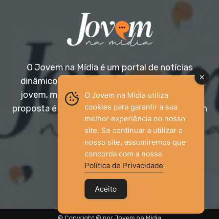
O Jovem na Mídia é um portal de notícias
dinâmico e acessível, voltado para o público
jovem, mas aberto a todas as idades. Nossa
O Jovem na Mídia utiliza
cookies para garantir a sua
proposta é trazer informação relevante com um
melhor experiência no nosso
olhar diferenciado.
site. Se continuar a utilizar o
nosso site, assumiremos que
Entre em contato:
jovemnamidia2017@gmail.com
concorda com a nossa
Política de Privacidade
.
Aceito
© Copyright © por Jovem na Mídia