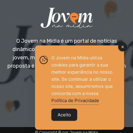
O Jovem na Mídia é um portal de notícias
dinâmico e acessível, voltado para o público
jovem, mas aberto a todas as idades. Nossa
O Jovem na Mídia utiliza
cookies para garantir a sua
proposta é trazer informação relevante com um
melhor experiência no nosso
olhar diferenciado.
site. Se continuar a utilizar o
nosso site, assumiremos que
Entre em contato:
jovemnamidia2017@gmail.com
concorda com a nossa
Política de Privacidade
.
Aceito
© Copyright © por Jovem na Mídia