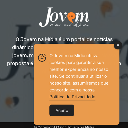
O Jovem na Mídia é um portal de notícias
dinâmico e acessível, voltado para o público
jovem, mas aberto a todas as idades. Nossa
O Jovem na Mídia utiliza
cookies para garantir a sua
proposta é trazer informação relevante com um
melhor experiência no nosso
olhar diferenciado.
site. Se continuar a utilizar o
nosso site, assumiremos que
Entre em contato:
jovemnamidia2017@gmail.com
concorda com a nossa
Política de Privacidade
.
Aceito
© Copyright © por Jovem na Mídia