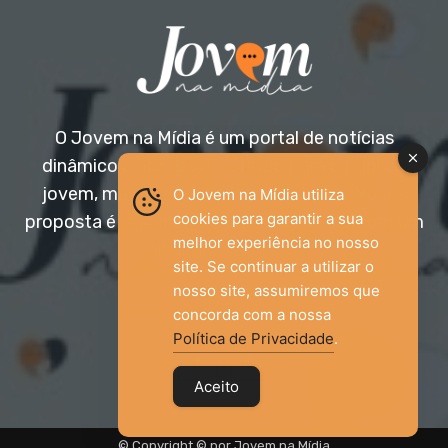
O Jovem na Mídia é um portal de notícias
dinâmico e acessível, voltado para o público
jovem, mas aberto a todas as idades. Nossa
O Jovem na Mídia utiliza
cookies para garantir a sua
proposta é trazer informação relevante com um
melhor experiência no nosso
olhar diferenciado.
site. Se continuar a utilizar o
nosso site, assumiremos que
Entre em contato:
jovemnamidia2017@gmail.com
concorda com a nossa
Política de Privacidade
.
Aceito
© Copyright © por Jovem na Mídia