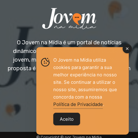
O Jovem na Mídia é um portal de notícias
dinâmico e acessível, voltado para o público
jovem, mas aberto a todas as idades. Nossa
O Jovem na Mídia utiliza
cookies para garantir a sua
proposta é trazer informação relevante com um
melhor experiência no nosso
olhar diferenciado.
site. Se continuar a utilizar o
nosso site, assumiremos que
Entre em contato:
jovemnamidia2017@gmail.com
concorda com a nossa
Política de Privacidade
.
Aceito
© Copyright © por Jovem na Mídia