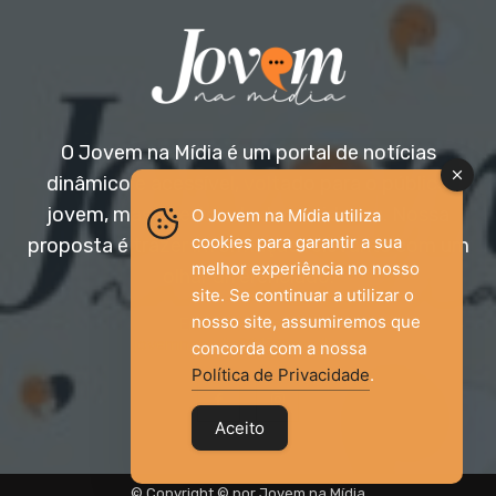
O Jovem na Mídia é um portal de notícias
dinâmico e acessível, voltado para o público
jovem, mas aberto a todas as idades. Nossa
O Jovem na Mídia utiliza
cookies para garantir a sua
proposta é trazer informação relevante com um
melhor experiência no nosso
olhar diferenciado.
site. Se continuar a utilizar o
nosso site, assumiremos que
Entre em contato:
jovemnamidia2017@gmail.com
concorda com a nossa
Política de Privacidade
.
Aceito
© Copyright © por Jovem na Mídia