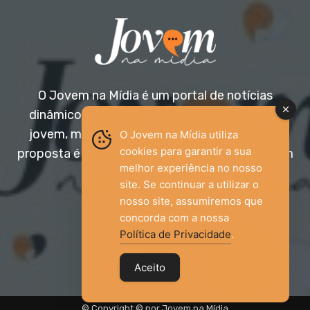
O Jovem na Mídia é um portal de notícias
dinâmico e acessível, voltado para o público
jovem, mas aberto a todas as idades. Nossa
O Jovem na Mídia utiliza
cookies para garantir a sua
proposta é trazer informação relevante com um
melhor experiência no nosso
olhar diferenciado.
site. Se continuar a utilizar o
nosso site, assumiremos que
Entre em contato:
jovemnamidia2017@gmail.com
concorda com a nossa
Política de Privacidade
.
Aceito
© Copyright © por Jovem na Mídia