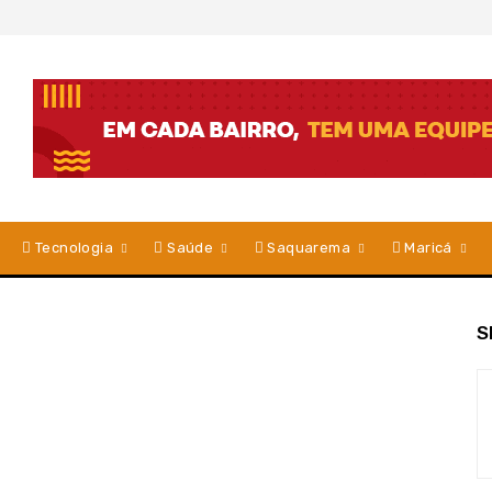
Tecnologia
Saúde
Saquarema
Maricá
S