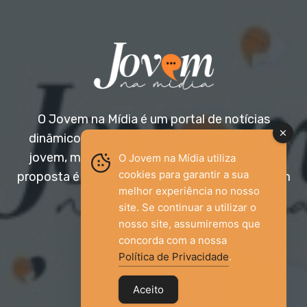
O Jovem na Mídia é um portal de notícias
dinâmico e acessível, voltado para o público
jovem, mas aberto a todas as idades. Nossa
O Jovem na Mídia utiliza
cookies para garantir a sua
proposta é trazer informação relevante com um
melhor experiência no nosso
olhar diferenciado.
site. Se continuar a utilizar o
nosso site, assumiremos que
Entre em contato:
jovemnamidia2017@gmail.com
concorda com a nossa
Política de Privacidade
.
Aceito