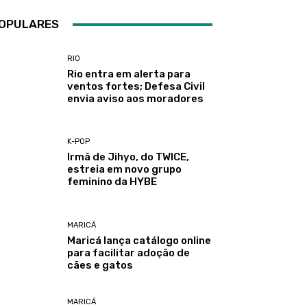
OPULARES
RIO
Rio entra em alerta para
ventos fortes; Defesa Civil
envia aviso aos moradores
K-POP
Irmã de Jihyo, do TWICE,
estreia em novo grupo
feminino da HYBE
MARICÁ
Maricá lança catálogo online
para facilitar adoção de
cães e gatos
MARICÁ