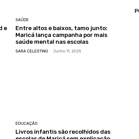
P
SAÚDE
d e
Entre altos e baixos, tamo junto:
Maricá lança campanha por mais
saúde mental nas escolas
SARA CELESTINO
-
Junho 11, 2025
EDUCAÇÃO
Livros infantis são recolhidos das
escolas de Maricá sem explicação